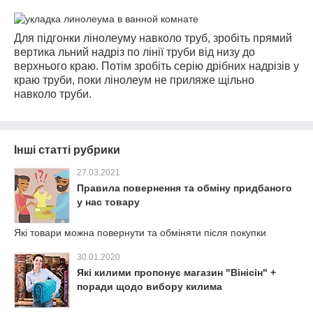
Для підгонки лінолеуму навколо труб, зробіть прямий
вертика льний надріз по лінії труби від низу до
верхнього краю. Потім зробіть серію дрібних надрізів у
краю труби, поки лінолеум не приляже щільно
навколо труби.
Інші статті рубрики
27.03.2021
Правила повернення та обміну придбаного
у нас товару
Які товари можна повернути та обміняти після покупки
30.01.2020
Які килими пропонує магазин "Вінісін" +
поради щодо вибору килима