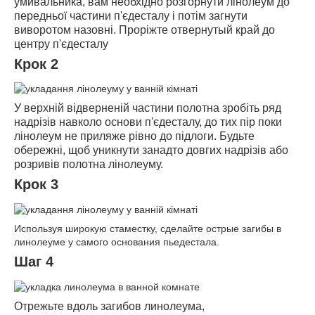
умивальника, вам необхідно розгорнути лінолеум до
передньої частини п'єдесталу і потім загнути
виворотом назовні. Проріжте отвернутый край до
центру п'єдесталу
Крок 2
У верхній відверненій частини полотна зробіть ряд
надрізів навколо основи п'єдесталу, до тих пір поки
лінолеум не приляже рівно до підлоги. Будьте
обережні, щоб уникнути занадто довгих надрізів або
розривів полотна лінолеуму.
Крок 3
Используя широкую стаместку, сделайте острые загибы в
линолеуме у самого основания пьедестала.
Шаг 4
Отрежьте вдоль загибов линолеума,