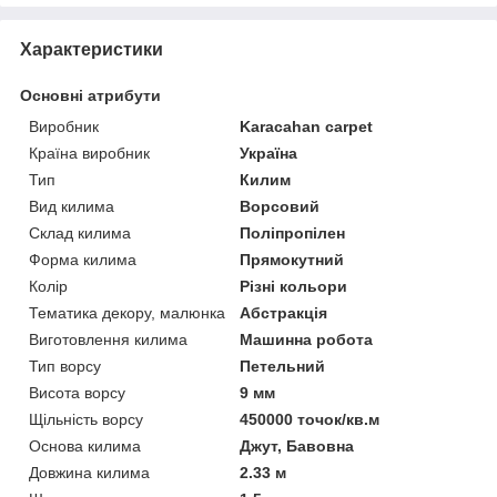
Характеристики
Основні атрибути
Виробник
Karacahan carpet
Країна виробник
Україна
Тип
Килим
Вид килима
Ворсовий
Склад килима
Поліпропілен
Форма килима
Прямокутний
Колір
Різні кольори
Тематика декору, малюнка
Абстракція
Виготовлення килима
Машинна робота
Тип ворсу
Петельний
Висота ворсу
9 мм
Щільність ворсу
450000 точок/кв.м
Основа килима
Джут, Бавовна
Довжина килима
2.33 м