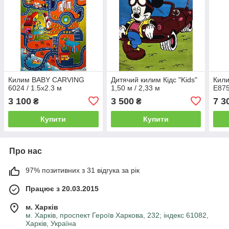
Килим BABY CARVING
Дитячий килим Кідс "Kids"
Кили
6024 / 1.5х2.3 м
1,50 м / 2,33 м
E875
3 100
3 500
7 3
₴
₴
Купити
Купити
Про нас
97% позитивних з 31 відгука за рік
Працює з 20.03.2015
м. Харків
м. Харків, проспект Героїв Харкова, 232; індекс 61082,
Харків, Україна