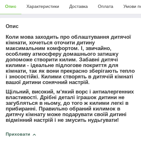
Опис
Характеристики
Доставка
Оплата
Умови п
Опис
Коли мова заходить про облаштування дитячої
кімнати, хочеться оточити дитину
максимальним комфортом. І, звичайно,
особливу атмосферу домашнього затишку
допоможе створити килим. Забавні дитячі
килими - ідеальне підлогове покриття для
кімнати, так як вони прекрасно зберігають тепло
і зносостійкі. Килими створять в дитячій кімнаті
вашої дитини сонячний настрій.
Щільний, високий, м'який ворс і антиалергенних
властивості. Дрібні деталі іграшок дитини не
загубляться в ньому, до того ж килими легкі в
прибиранні. Правильно обраний килимок в
дитячу кімнату може подарувати своїй дитині
відмінний настрій і не змусить нудьгувати!
Приховати