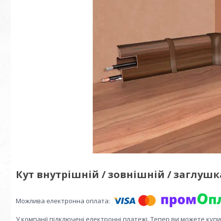
Кут внутрішній / зовнішній / заглушка
У компанії підключені електронні платежі. Тепер ви можете куп