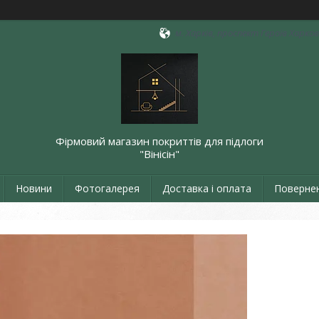
м. Харків, проспект Героїв Харкова
Фірмовий магазин покриттів для підлоги
"Вінісін"
Новини
Фотогалерея
Доставка і оплата
Повернен