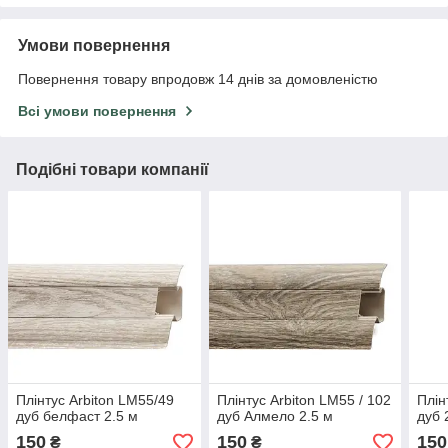
Умови повернення
Повернення товару впродовж 14 днів за домовленістю
Всі умови повернення
Подібні товари компанії
Плінтус Arbiton LM55/49
Плінтус Arbiton LM55 / 102
Плін
дуб белфаст 2.5 м
дуб Алмело 2.5 м
дуб 
150
150
150
₴
₴