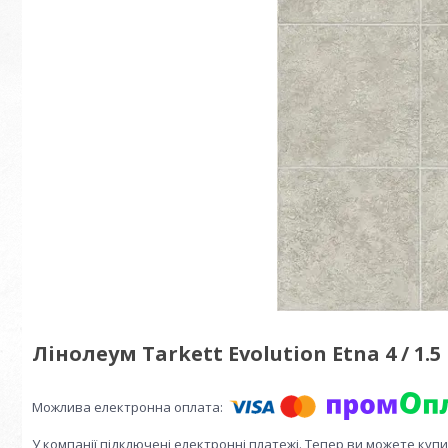
Лінолеум Tarkett Evolution Etna 4 / 1.5
У компанії підключені електронні платежі. Тепер ви можете куп