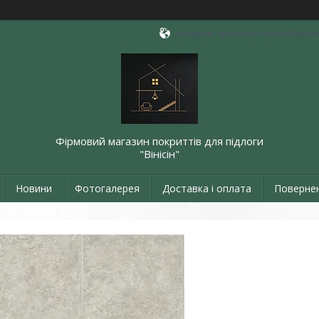
м. Харків, проспект Героїв Харкова
Фірмовий магазин покриттів для підлоги
"Вінісін"
Новини
Фотогалерея
Доставка і оплата
Повернен