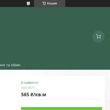
Кошик
, 232; індекс 61082, Харків, Україна
ня та обмін
В наявності
Код:
4671
565 ₴/кв.м