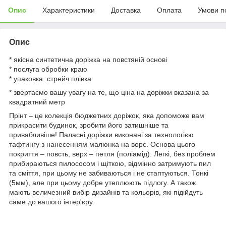
Опис
Характеристики
Доставка
Оплата
Умови п
Опис
* якісна синтетична доріжка на повстяній основі
* послуга обробки краю
* упаковка стрейч плівка
* звертаємо вашу увагу на те, що ціна на доріжки вказана за
квадратний метр
Прінт – це колекція бюджетних доріжок, яка допоможе вам
прикрасити будинок, зробити його затишніше та
привабливіше! Паласні доріжки виконані за технологією
тафтингу з нанесенням малюнка на ворс. Основа цього
покриття – повсть, верх – петля (поліамід). Легкі, без проблем
прибираються пилососом і щіткою, відмінно затримують пил
та сміття, при цьому не забиваються і не стаптуються. Тонкі
(5мм), але при цьому добре утеплюють підлогу. А також
мають величезний вибір дизайнів та кольорів, які підійдуть
саме до вашого інтер'єру.