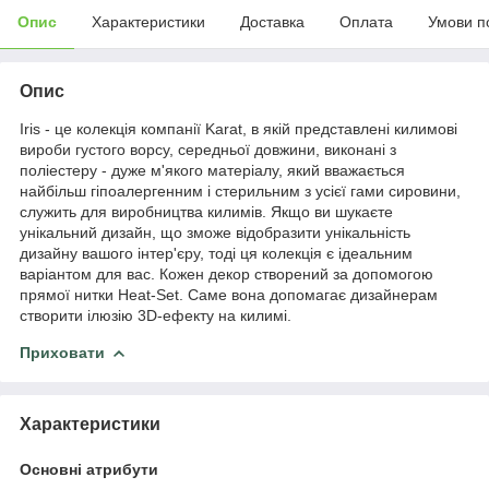
Опис
Характеристики
Доставка
Оплата
Умови п
Опис
Iris - це колекція компанії Karat, в якій представлені килимові
вироби густого ворсу, середньої довжини, виконані з
поліестеру - дуже м'якого матеріалу, який вважається
найбільш гіпоалергенним і стерильним з усієї гами сировини,
служить для виробництва килимів. Якщо ви шукаєте
унікальний дизайн, що зможе відобразити унікальність
дизайну вашого інтер'єру, тоді ця колекція є ідеальним
варіантом для вас. Кожен декор створений за допомогою
прямої нитки Heat-Set. Саме вона допомагає дизайнерам
створити ілюзію 3D-ефекту на килимі.
Приховати
Характеристики
Основні атрибути