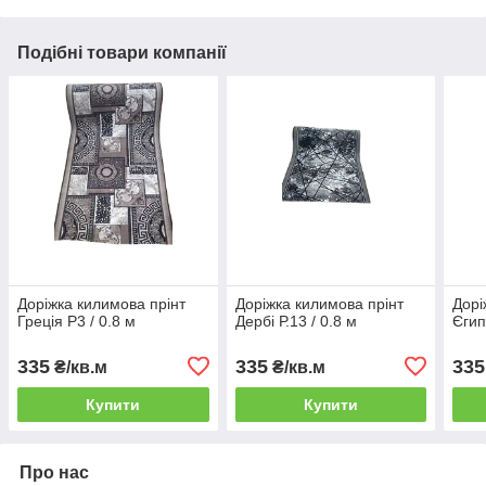
Подібні товари компанії
Доріжка килимова прінт
Доріжка килимова прінт
Дорі
Греція Р3 / 0.8 м
Дербі Р.13 / 0.8 м
Єгип
335
335
335
₴/кв.м
₴/кв.м
Купити
Купити
Про нас