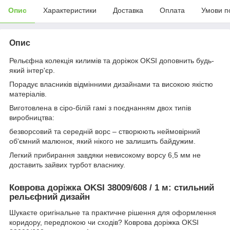
Опис
Характеристики
Доставка
Оплата
Умови п
Опис
Рельєфна колекція килимів та доріжок OKSI доповнить будь-
який інтер'єр.
Порадує власників відмінними дизайнами та високою якістю
матеріалів.
Виготовлена ​​в сіро-білій гамі з поєднанням двох типів
виробництва:
безворсовий та середній ворс – створюють неймовірний
об'ємний малюнок, який нікого не залишить байдужим.
Легкий прибирання завдяки невисокому ворсу 6,5 мм не
доставить зайвих турбот власнику.
Коврова доріжка OKSI 38009/608 / 1 м: стильний
рельєфний дизайн
Шукаєте оригінальне та практичне рішення для оформлення
коридору, передпокою чи сходів? Коврова доріжка OKSI