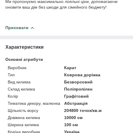
Ми пропонуємо максимально лояльні ціни, допомагаючи
оновити ваш дім без шкоди для сімейного бюджету!
Приховати
Характеристики
Основні атрибути
Виробник
Карат
Тип
Коврова доріжка
Вид килима
Безворсовий
Склад килима
Поліпропілен
Колір
Графітовий
Тематика декору, малюнка
Абстракція
Щільність ворсу
204800 точок/кв.м
Довжина килима
10000 см
Ширина килима
100 см
Країна виробник
Україна