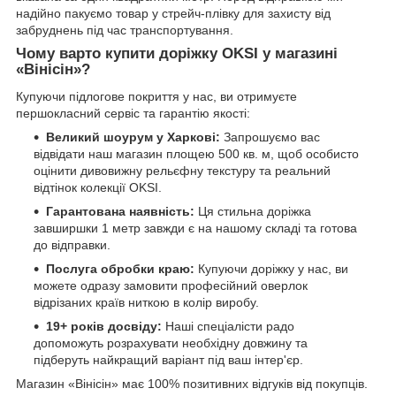
надійно пакуємо товар у стрейч-плівку для захисту від
забруднень під час транспортування.
Чому варто купити доріжку OKSI у магазині
«Вінісін»?
Купуючи підлогове покриття у нас, ви отримуєте
першокласний сервіс та гарантію якості:
Великий шоурум у Харкові:
Запрошуємо вас
відвідати наш магазин площею 500 кв. м, щоб особисто
оцінити дивовижну рельєфну текстуру та реальний
відтінок колекції OKSI.
Гарантована наявність:
Ця стильна доріжка
завширшки 1 метр завжди є на нашому складі та готова
до відправки.
Послуга обробки краю:
Купуючи доріжку у нас, ви
можете одразу замовити професійний оверлок
відрізаних країв ниткою в колір виробу.
19+ років досвіду:
Наші спеціалісти радо
допоможуть розрахувати необхідну довжину та
підберуть найкращий варіант під ваш інтер'єр.
Магазин «Вінісін» має 100% позитивних відгуків від покупців.