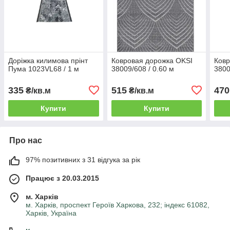
Доріжка килимова прінт
Ковровая дорожка OKSI
Ковр
Пума 1023VL68 / 1 м
38009/608 / 0.60 м
3800
335
515
470
₴/кв.м
₴/кв.м
Купити
Купити
Про нас
97% позитивних з 31 відгука за рік
Працює з 20.03.2015
м. Харків
м. Харків, проспект Героїв Харкова, 232; індекс 61082,
Харків, Україна