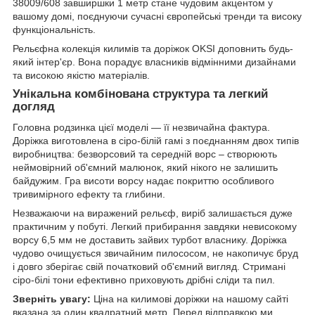
38009/608 завширшки 1 метр стане чудовим акцентом у
вашому домі, поєднуючи сучасні європейські тренди та високу
функціональність.
Рельєфна колекція килимів та доріжок OKSI доповнить будь-
який інтер'єр. Вона порадує власників відмінними дизайнами
та високою якістю матеріалів.
Унікальна комбінована структура та легкий
догляд
Головна родзинка цієї моделі — її незвичайна фактура.
Доріжка виготовлена ​​в сіро-білій гамі з поєднанням двох типів
виробництва: безворсовий та середній ворс – створюють
неймовірний об'ємний малюнок, який нікого не залишить
байдужим. Гра висоти ворсу надає покриттю особливого
тривимірного ефекту та глибини.
Незважаючи на виражений рельєф, виріб залишається дуже
практичним у побуті. Легкий прибирання завдяки невисокому
ворсу 6,5 мм не доставить зайвих турбот власнику. Доріжка
чудово очищується звичайним пилососом, не накопичує бруд
і довго зберігає свій початковий об'ємний вигляд. Стримані
сіро-білі тони ефективно приховують дрібні сліди та пил.
Зверніть увагу:
Ціна на килимові доріжки на нашому сайті
вказана за один квадратний метр. Перед відправкою ми