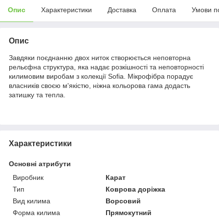
Опис
Характеристики
Доставка
Оплата
Умови п
Опис
Завдяки поєднанню двох ниток створюється неповторна
рельєфна структура, яка надає розкішності та неповторності
килимовим виробам з колекції Sofia. Мікрофібра порадує
власників своєю м'якістю, ніжна кольорова гама додасть
затишку та тепла.
Характеристики
Основні атрибути
Виробник
Карат
Тип
Коврова доріжка
Вид килима
Ворсовий
Форма килима
Прямокутний