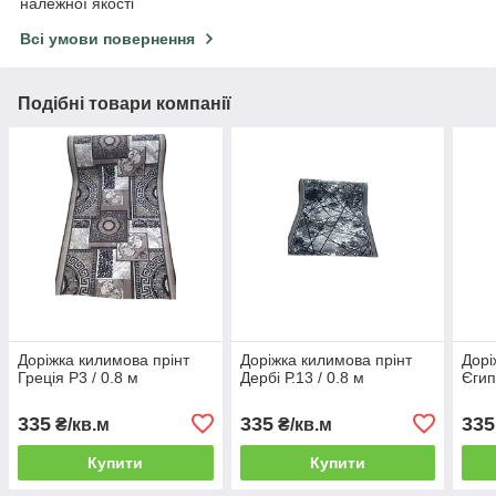
належної якості
Всі умови повернення
Подібні товари компанії
Доріжка килимова прінт
Доріжка килимова прінт
Дорі
Греція Р3 / 0.8 м
Дербі Р.13 / 0.8 м
Єгип
335
335
335
₴/кв.м
₴/кв.м
Купити
Купити