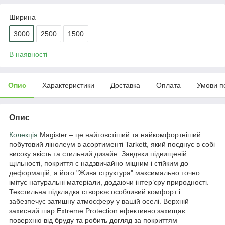
Ширина
3000
2500
1500
В наявності
Опис
Характеристики
Доставка
Оплата
Умови п
Опис
Колекція
Magister – це найтовстіший та найкомфортніший
побутовий лінолеум в асортименті Tarkett, який поєднує в собі
високу якість та стильний дизайн. Завдяки підвищеній
щільності, покриття є надзвичайно міцним і стійким до
деформацій, а його "Жива структура" максимально точно
імітує натуральні матеріали, додаючи інтер’єру природності.
Текстильна підкладка створює особливий комфорт і
забезпечує затишну атмосферу у вашій оселі. Верхній
захисний шар Extreme Protection ефективно захищає
поверхню від бруду та робить догляд за покриттям