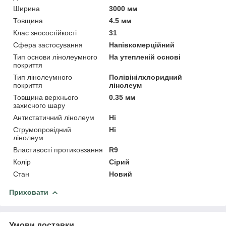
Ширина
3000 мм
Товщина
4.5 мм
Клас зносостійкості
31
Сфера застосування
Напівкомерційний
Тип основи лінолеумного
На утепленій основі
покриття
Тип лінолеумного
Полівінілхлоридний
покриття
лінолеум
Товщина верхнього
0.35 мм
захисного шару
Антистатичний лінолеум
Ні
Струмопровідний
Ні
лінолеум
Властивості протиковзання
R9
Колір
Сірий
Стан
Новий
Приховати
Умови доставки