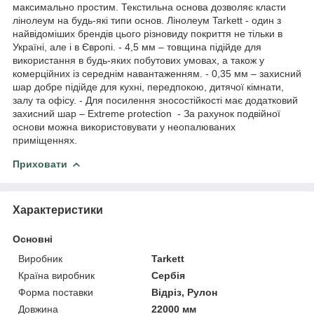
максимально простим. Текстильна основа дозволяє класти
лінолеум на будь-які типи основ. Лінолеум Tarkett - один з
найвідоміших брендів цього різновиду покриття не тільки в
Україні, але і в Європі. - 4,5 мм – товщина підійде для
використання в будь-яких побутових умовах, а також у
комерційних із середнім навантаженням. - 0,35 мм – захисний
шар добре підійде для кухні, передпокою, дитячої кімнати,
залу та офісу. - Для посилення зносостійкості має додатковий
захисний шар – Extreme protection - За рахунок подвійної
основи можна використовувати у неопалюваних
приміщеннях.
Приховати
Характеристики
Основні
Виробник
Tarkett
Країна виробник
Сербія
Форма поставки
Відріз, Рулон
Довжина
22000 мм