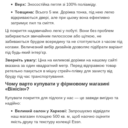
Верх:
Зносостійка петля зі 100% поліаміду.
Товщина:
Всього 5 мм. Доріжка тонка, під нею легко
відкриваються двері, але при цьому вона ефективно
затримує пил та сміття.
Ці покриття надзвичайно легкі у побуті. Вони без проблем
забираються звичайним пилососом або щіткою, не
забиваються брудом всередину та не стоптуються з часом під
ногами. Величезний вибір дизайнів дозволяє підібрати варіант
під будь-який інтер'єр.
Зверніть увагу:
Ціна на килимові доріжки на нашому сайті
вказана за один квадратний метр. Перед відправкою товар
ретельно пакується в міцну стрейч-плівку для захисту від
бруду під час транспортування.
Чому варто купувати у фірмовому магазині
«Вінісін»?
Купувати покриття для підлоги у нас — це завжди вигідно та
надійно:
Великий салон у Харкові:
Запрошуємо відвідати
наш магазин площею 500 кв. м, щоб наочно оцінити
якість друку та текстуру колекції Essn.