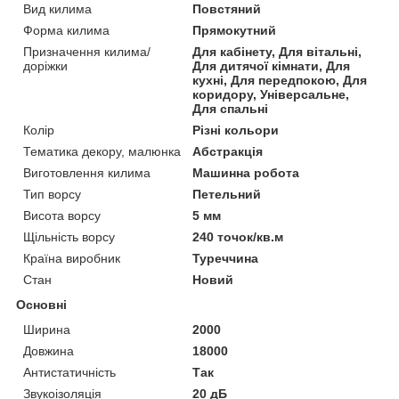
Вид килима
Повстяний
Форма килима
Прямокутний
Призначення килима/
Для кабінету, Для вітальні,
доріжки
Для дитячої кімнати, Для
кухні, Для передпокою, Для
коридору, Універсальне,
Для спальні
Колір
Різні кольори
Тематика декору, малюнка
Абстракція
Виготовлення килима
Машинна робота
Тип ворсу
Петельний
Висота ворсу
5 мм
Щільність ворсу
240 точок/кв.м
Країна виробник
Туреччина
Стан
Новий
Основні
Ширина
2000
Довжина
18000
Антистатичність
Так
Звукоізоляція
20 дБ