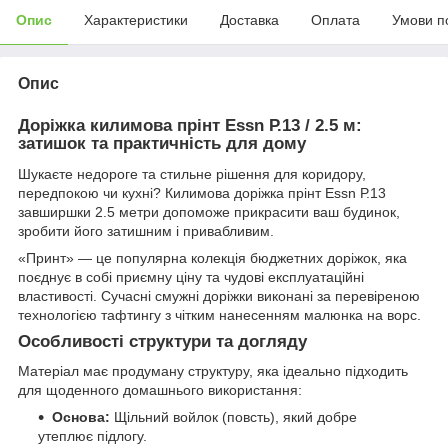
Опис
Характеристики
Доставка
Оплата
Умови п
Опис
Доріжка килимова прінт Essn Р.13 / 2.5 м:
затишок та практичність для дому
Шукаєте недороге та стильне рішення для коридору,
передпокою чи кухні? Килимова доріжка прінт Essn Р.13
завширшки 2.5 метри допоможе прикрасити ваш будинок,
зробити його затишним і привабливим.
«Принт» — це популярна колекція бюджетних доріжок, яка
поєднує в собі приємну ціну та чудові експлуатаційні
властивості. Сучасні смужні доріжки виконані за перевіреною
технологією тафтингу з чітким нанесенням малюнка на ворс.
Особливості структури та догляду
Матеріал має продуману структуру, яка ідеально підходить
для щоденного домашнього використання:
Основа:
Щільний войлок (повсть), який добре
утеплює підлогу.