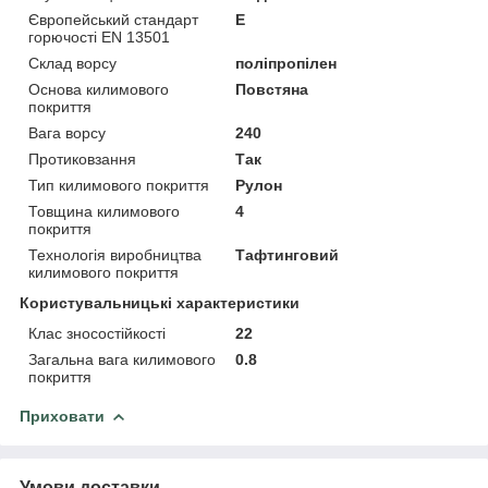
Європейський стандарт
E
горючості EN 13501
Склад ворсу
поліпропілен
Основа килимового
Повстяна
покриття
Вага ворсу
240
Протиковзання
Так
Тип килимового покриття
Рулон
Товщина килимового
4
покриття
Технологія виробництва
Тафтинговий
килимового покриття
Користувальницькі характеристики
Клас зносостійкості
22
Загальна вага килимового
0.8
покриття
Приховати
Умови доставки