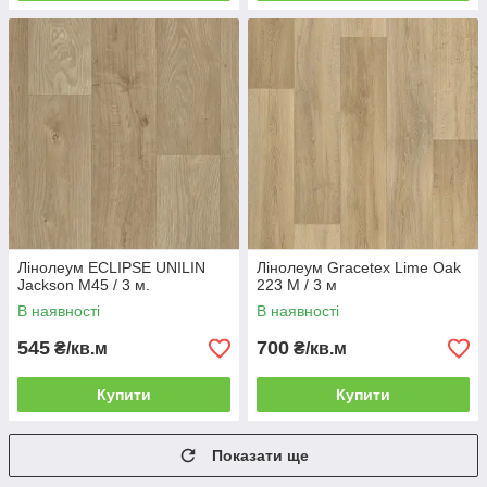
Лінолеум ECLIPSE UNILIN
Лінолеум Gracetex Lime Oak
Jackson M45 / 3 м.
223 M / 3 м
В наявності
В наявності
545
700
₴/кв.м
₴/кв.м
Купити
Купити
Показати ще