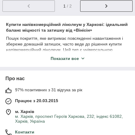
1
/ 2
Купити напівкомерційний лінолеум у Харкові: ідеальний
баланс міцності та затишку від «Вінісін»
Пошук покриття, яке витримає повсякденні навантаження і
збереже домашній затишок, часто веде до рішення купити
напівкомерційний лінолеум. Цей тип є універсальною
«золотою серединою» між побутовими та комерційними
Показати все
матеріалами. Він володіє посиленим захисним шаром, що
робить його ідеальним вибором для приміщень із середньою
та високою прохідністю: кухонь, коридорів, кабінетів, а також
Про нас
невеликих офісів, дитячих садків чи затишних кафе.
Напівкомерційний лінолеум ефективно протистоїть
утворенню вм'ятин від меблів, стійкий до підборів та
97% позитивних з 31 відгука за рік
коліщаток стільців.
Працює з 20.03.2015
Фірмовий магазин «Вінісін» пропонує великий вибір
напівкомерційного лінолеуму від провідних брендів. У
м. Харків
каталозі зібрані легендарні колекції від Tarkett (лінійки Force,
м. Харків, проспект Героїв Харкова, 232; індекс 61082,
Activa, Forward, Magister, Bold), інноваційні покриття Beauflor
Харків, Україна
(серії BLACKTEX, Puretex), а також надійна продукція Unilin
Контакти
(колекція ECLIPSE). Багата палітра дизайнів включає імітацію