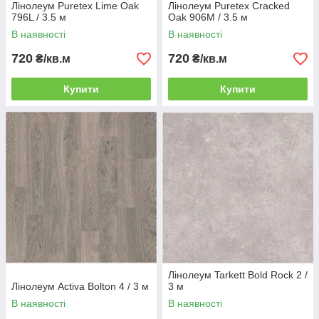
Лінолеум Puretex Lime Oak
Лінолеум Puretex Cracked
796L / 3.5 м
Oak 906M / 3.5 м
В наявності
В наявності
720
720
₴/кв.м
₴/кв.м
Купити
Купити
Лінолеум Tarkett Bold Rock 2 /
Лінолеум Activa Bolton 4 / 3 м
3 м
В наявності
В наявності