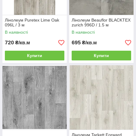
Лінолеум Puretex Lime Oak
Лінолеум Beauflor BLACKTEX
096L / 3 м
zurich 996D / 1.5 м
В наявності
В наявності
720
695
₴/кв.м
₴/кв.м
Купити
Купити
Лінолеум Tarkett Forward